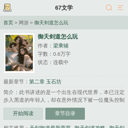
67文学
首页
> 网游 >
御天剑道怎么玩
御天剑道怎么玩
作者：
梁乘辅
字数：0.6万字
状态：连载中
最新章节：
第二章 玉石坊
简介：此书讲述的是一个出生在现代世界，本已注定
步入黑道的年轻人，却在意外情况下被一位魔头控制
了身体，从此生活轨迹发生天翻地覆的变化。眼见未
开始阅读
章节目录
来一片昏暗，迷茫中，反而激起斗志，却因为一次出
手，泄露了他噬魂一脉传人的行迹，让他不得不放弃