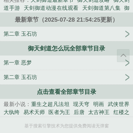
相关推荐：
天剑御道最新章节
御天剑道攻略
御天剑
世俗的一切，走进了修真界……本书旨在打造完整的
道手游
天剑御道动漫在线观看
天剑御道第八集
御
修仙故事，每个细节都经过反复推敲，力求严谨，浩
天剑道官网
御天剑道贴吧
御天剑道哪个门派好
御
大的修仙画面徐徐展开。...
最新章节（2025-07-28 21:54:25更新）
天剑道视频
天剑御道 梁乘辅
御天剑道职业
御天剑
《御天剑道怎么玩》是梁乘辅精心创作的网游类小
道bug
天剑御道女主
天剑御道有几个女主
御剑天
第二章 玉石坊
说。
道攻略
天剑御道 abc
御天剑道好玩吗
天剑御道
御天剑道怎么玩全部章节目录
TXT
御天剑道ol官网
天剑御道百度百科
天剑御道
全文免费阅读
御天剑道8档
天剑御道第八集动漫观
第一章 恶梦
看
御天剑道论坛
天剑御道最新章节免费阅读
御天
剑道哪个角色好
御天剑道50元20万仙缘
御天剑道怎
第二章 玉石坊
么玩
天剑御道全文阅读
点击查看全部章节目录
最新小说：
重生之超凡法坦
现天穹
明画
武侠世界
大纨绔
易术天师
医者为王
后唐
太古神王
红楼之
黛玉
重生之符写天下
凶兽时代
异世刺青师
我的
基于搜索引擎技术为您提供免费阅读无弹窗
妹妹是偶像
傲世药神
雅拉世界之旅
异能原型
大