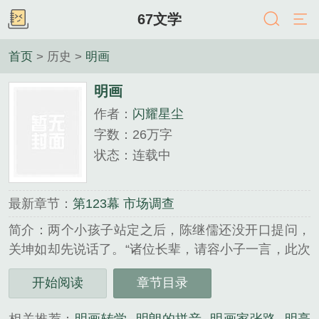
67文学
首页
> 历史 >
明画
明画
作者：
闪耀星尘
字数：26万字
状态：连载中
最新章节：
第123幕 市场调查
简介：两个小孩子站定之后，陈继儒还没开口提问，
关坤如却先说话了。“诸位长辈，请容小子一言，此次
本是坤瑜拜师，小子虽然也想聆听秀才公的教诲，
开始阅读
章节目录
但……拜师之事还是下次吧。”关坤如话刚说完，门外
的二伯母便火箭一般蹿了出来，一把揪住关坤如的耳