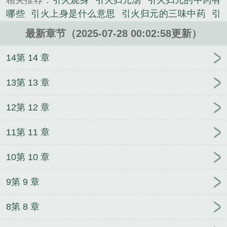
相关推荐：
引火烧身
引火归元汤
引火归元的中药有
淡到令人扼腕时。谢忱岸不胜其扰，公开道：已有未
哪些
引火上身是什么意思
引火归元的三味中药
引
婚妻，勿扰。于是，所有人都知道他有位从小养在锦
火归元最好的中成药
引火汤原方
引火归元的中成
绣堆里，神秘避世的未婚妻。2.贺南枝出道前凭借一
最新章节（2025-07-28 00:02:58更新）
药
引火归元是什么意思
引火归元最简单的方法
引
段不露脸的昆曲视频爆红网络，千万网友被迷得神魂
火免费阅读
引火归元
引火汤的最佳配方
引火特
14第 14 章
颠倒，纷纷狂热开扒她的真面目，也有传闻是哪位国
性
引火今婳
引火下行艾灸哪个部位
引火归元第一
宝级大师的亲传弟子。偏生她藏得严实。直到一次直
方
引火下行最好的办法
引火汤的功效与作用
引火
13第 13 章
播事故。镜头摇晃间，无意间露出的侧脸雪白剔透，
性液体及固体油脂物所引起的火灾
引火上身
引火下
宛若枝头薄雪，轻易窥见少女旖旎清绝的美貌，过目
12第 12 章
行最快的办法
引火汤的配方
引火归元汤方剂组成用
难忘。亦是眼熟至极！啊啊啊！这分明就是被誉为娱
量
引火下行是什么意思
引火下行的中药
引火汤的
乐圈顶级仙颜的女神贺南枝！！！观众还没来得及激
11第 11 章
标准配方
引火汤
引火烧身电影免费观看
引火汤组
动，更炸裂的来了——直播间开门声倏然传入贺南枝
成及用量
还没来得及调整镜头，只见男人披着睡袍，姿态慵懒
10第 10 章
随意地走进来，薄薄的布料疑被水浸透，近乎透明地
9第 9 章
贴在腰腹处，映出性感完美的线条。“枝枝”下一秒，
男人抬手挡了下镜头，最后直播画面停留在他虎口那
8第 8 章
一颗小红痣，像是灼在雪上的朱砂，禁欲又靡丽。“十
点了，该睡觉了。”全体观众：这又是哪里来的极品男