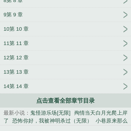
8第 8 章
坑！！！微博@今婳偶尔写写文2023.5.23...
《引火》是今婳精心创作的都市类小说。
9第 9 章
10第 10 章
11第 11 章
12第 12 章
13第 13 章
14第 14 章
点击查看全部章节目录
最新小说：
鬼怪游乐场[无限]
殉情当天白月光爬上岸
了
恐怖你好，我被神明杀过（无限）
小巷原来那么
长
被朝臣听到心声后
一人之下：我的内景通万