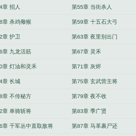
4章 招人
第55章 当街杀人
8章 杀鸡儆猴
第59章 十五石大弓
2章 护卫
第63章 夜里别出门
6章 九龙活筋
第67章 灵禾
70章 灯油和灵禾
第71章 灰烬
4章 长城
第75章 玄武营主将
8章 不传秘方
第79章 夜不收
2章 单骑斩将
第83章 季广贤
86章 千军丛中直取敌将
第87章 马革裹尸还