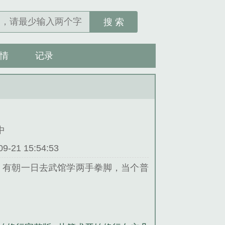
搜 索
情
记录
中
21 15:54:53
，有朝一日去武馆学两手拳脚，当个普