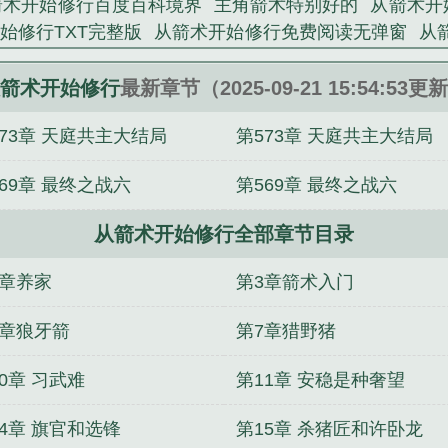
箭术开始修行百度百科境界
主角箭术特别好的
从箭术开
始修行TXT完整版
从箭术开始修行免费阅读无弹窗
从
术开始修行修为境界划分
从箭术开始修行境界划分 炼血 
炼箭术的
从箭术开始修行百科
从箭术开始修行TXT精校
箭术开始修行
最新章节（2025-09-21 15:54:53更
行无错版
从箭术开始修行豆浆油条热干面
从箭术开始
573章 天庭共主大结局
第573章 天庭共主大结局
开始杀
从箭术开始修行 百度百科
从箭术开始修行TXT
行在线阅读
从箭术开始修行TXT免费
从箭术开始修行
69章 最终之战六
第569章 最终之战六
免费
从箭术开始修行 笔趣阁
从箭术开始修行无弹窗
从
行陈三石
穿越从箭术开始修行
从剑开始
从箭术开始修
从箭术开始修行全部章节目录
从箭术开始修行笔趣阁无错版
从箭术开始修行人物介绍
级划分
从箭术开始修行最新章节
从箭在弦上开始
从箭
2章养家
第3章箭术入门
无敌从基础箭法开始
从箭术开始修行听书
从箭术开始修
修行 起点
6章狼牙箭
第7章猎野猪
0章 习武难
第11章 安稳是种奢望
14章 旗官和选锋
第15章 杀猪匠和许卧龙