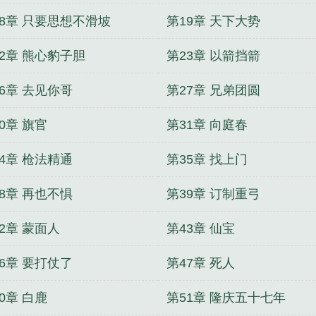
18章 只要思想不滑坡
第19章 天下大势
22章 熊心豹子胆
第23章 以箭挡箭
6章 去见你哥
第27章 兄弟团圆
0章 旗官
第31章 向庭春
4章 枪法精通
第35章 找上门
8章 再也不惧
第39章 订制重弓
2章 蒙面人
第43章 仙宝
6章 要打仗了
第47章 死人
0章 白鹿
第51章 隆庆五十七年