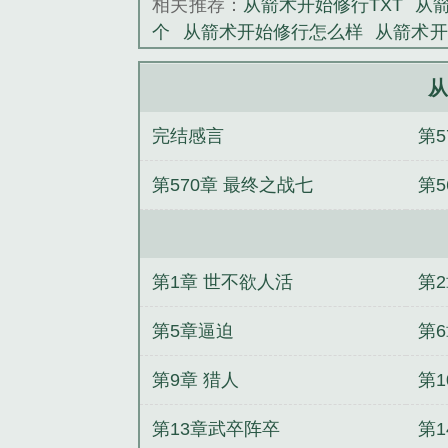
相关推荐：
从箭术开始修行TXT
从
个
从箭术开始修行怎么样
从箭术开
好看吗
从箭术开始修行笔趣阁
从箭
奇书
从箭术开始修行境界划分
修
从
开始修行免费完整版
从箭术开始修
完结感言
第
科
从箭术开始修行地图
从一把剑
修行笔趣阁免费阅读
从箭术开始修
第570章 最终之战七
第5
术开始修行陈渡河
从箭术开始修行
修行起点
开局箭术
从箭术开始修
未删减
从箭术开始修行女主结局
从箭术开始修行
从箭术开始修行等
第1章 世不欲人活
第
箭术开始修行
主角用弓箭的玄幻
开始修行陈三石免费阅读
从箭术开始
第5章逼迫
第
第9章 猎人
第1
第13章武卒阵卒
第