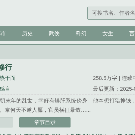
都市
历史
武侠
科幻
女生
言
修行
热干面
258.5万字 | 连载
感言
最后更新：2025-09-
朝末年的乱世，幸好有爆肝系统傍身。他本想打猎挣钱
。奈何天不遂人愿，官员横征暴敛…...
行》是豆浆油条热干面精心创作的网游类小说。
章节目录