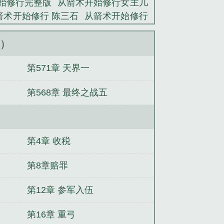
始修行完整版
从箭术开始修行女主几
箭术开始修行 陈三石
从箭术开始修行
炼骨 炼皮 炼脏
从箭术开始修行TXT
版
从箭术开始修行免费阅读
从箭术
新）
修行几个女主
从箭术开始修行百度百
第571章 天界一
八零
从箭术开始修行等级
从箭术开始
女主
神话红楼
从剑开始的进化
从箭
第568章 最终之战五
箭术开始修行有几个女主
从箭术开始
行精校版
从箭术开始修行笔趣阁全文
从箭术开始修行陈三石TXT
神话红楼
术开始修行 豆浆油条热干面
陈三石从
第4章 收税
行境界
从箭术开始修行百度
从箭术
第8章赔罪
第12章 参军入伍
第16章 重弓