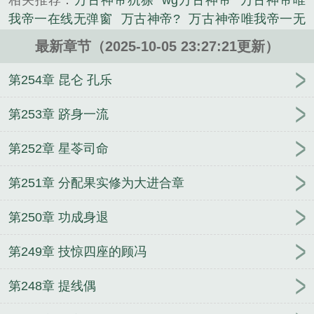
相关推荐：
万古神帝犰狳
wg万古神帝
万古神帝唯
《万古神帝：唯我帝一》是一天三顿粥精心创作的玄
我帝一在线无弹窗
万古神帝?
万古神帝唯我帝一无
幻类小说。
错版
万古神帝唯我帝一免费全文阅读5200
万古神帝
最新章节（2025-10-05 23:27:21更新）
唯我帝一笔趣阁手机版
万古神帝唯我帝一无弹窗阅
读
万古神帝唯我帝一最新
万古神帝唯我帝一电子
第254章 昆仑 孔乐
书
万古神帝唯我帝一在线阅读
万古神帝唯我帝一全
文免费阅读
万古神帝唯我帝一顶点中文
万古神帝唯
第253章 跻身一流
我帝一全文在线
万古神帝唯我帝一完整版免费
万古
第252章 星苓司命
神帝免费阅读全文帝
万古神帝唯我帝一
万古神帝唯
我帝一全文免费阅读软件
万古神帝唯我帝一一天三
第251章 分配果实修为大进合章
顿粥
万古神帝唯我帝一免费阅读
万古神帝唯我帝一
TXT免费
万古神帝唯我帝一全文阅读
万古神帝唯我
第250章 功成身退
帝一笔趣阁在线
万古神帝唯我帝一笔趣阁无错版
万
古神帝唯我帝一无弹窗免费
万古神帝唯我帝一免费
第249章 技惊四座的顾冯
万古神帝你
万古神帝 唯有书生
万古神帝唯我帝一
完结免费
万古神帝吾
万古神帝唯我帝一 在线阅读
第248章 提线偶
万古神帝全文
万古神帝唯我第一免费阅读
万古神帝