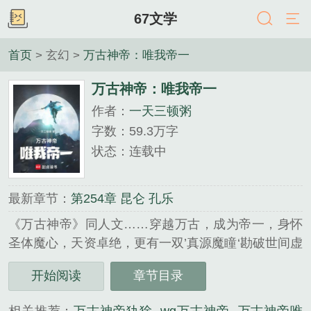
67文学
首页
> 玄幻 >
万古神帝：唯我帝一
万古神帝：唯我帝一
作者：
一天三顿粥
字数：59.3万字
状态：连载中
最新章节：
第254章 昆仑 孔乐
《万古神帝》同人文……穿越万古，成为帝一，身怀
圣体魔心，天资卓绝，更有一双’真源魔瞳‘勘破世间虚
妄，本是妥妥无敌路，奈何拿了反派模版，对手还是
开始阅读
章节目录
天道化身。既如此，这反派不做也罢！邪道中人也有
求道之心。从...