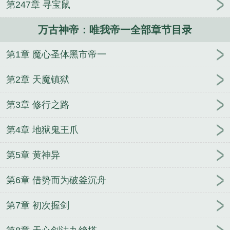
第247章 寻宝鼠
唯我帝一 元
万古帝神诀 最新章节 无弹窗
万古神帝
全文免费阅读2583章
万古神帝唯我帝一免费阅读无
万古神帝：唯我帝一全部章节目录
弹窗
万古神帝唯我帝一共多少章
万古神帝唯我帝一
最新章节笔趣阁
万古神帝唯我帝一笔趣阁最新
第1章 魔心圣体黑市帝一
wgsd万古神帝
万古神帝唯我帝一笔趣
万古神帝唯
我帝一全本
万古神帝唯我帝一笔趣阁免费阅读
万古
第2章 天魔镇狱
神帝之唯我帝一笔趣阁
万古神帝唯我帝一最新章节
万古神帝唯我帝一 篱笆好文学
万古神帝唯我帝一无
第3章 修行之路
弹窗手机版
万古神帝唯我帝一最新章节更新
万古神
第4章 地狱鬼王爪
帝唯我帝一最新章节在线阅读
万古神帝唯我帝一txt
笔趣阁
万古神帝虚我丞
万古神帝唯我帝一完整版云
第5章 黄神异
盘
万古神帝唯我帝一笔趣阁最新章节TXT
万古神帝
天下无我圣意
笔趣阁万古神帝唯我帝一
万古神帝唯
第6章 借势而为破釜沉舟
我第一
万古神帝唯我帝一全本完结免费
万古神帝唯
我帝一第三中文网
万古神帝唯我帝一在线阅读免费
第7章 初次握剑
万古神帝唯我帝一免费笔趣阁
万古神帝唯我帝一原
著
万古神帝唯我帝一在线
万古神帝唯我帝一笔趣阁