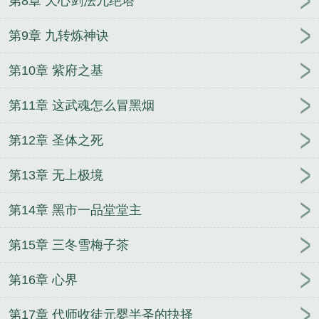
第8章 天心剑法九绝塔
5200
万古神帝唯我帝一最新章节免费
万古神帝唯我
帝一无弹窗
万古神帝唯我帝一笔趣阁无弹窗
万古神
第9章 九转炼神诀
帝唯我帝一笔趣阁
万古神帝唯我帝一全本免费
万古
第10章 紫府之基
神帝唯我帝一全文
万古神帝唯我帝一顶点
万古神帝
唯我帝一 最新章节 无弹窗
万古神帝唯我帝一精校
第11章 这武魂怎么冒黑烟
版
万古神帝唯我帝一TXT
万古神帝唯我帝一精校版
免费
万古神帝唯我帝一无弹窗最新章节
万古神帝唯
第12章 圣体之死
我帝一奇书网
万古神帝唯我帝一阅读
万古神帝唯我
帝一全集txt免费
万古神帝唯我帝一txt
万古神帝唯我
第13章 无上极境
帝一笔趣阁txt
万古神帝唯我帝一手打无错字版
万古
神帝唯我帝一免费阅读软件
万古神帝唯我帝一免费
第14章 黑市一品堂堂主
170
wga万古神帝
万古神帝唯我帝一笔趣阁免费阅
第15章 三冬雪梅子茶
读无弹窗
万古神帝全文阅读
万古神帝之唯我帝一32
网
万古神帝唯我帝一笔趣阁最新章节
万古神帝唯我
第16章 心界
帝一笔趣阁无弹窗最新章节
万古神帝唯我帝一大结
局
万古神帝唯我帝一txt全文免费阅读
万古神帝唯我
第17章 代师收徒元婴半圣的抉择