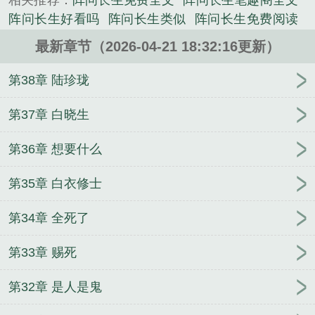
相关推荐：
阵问长生免费全文
阵问长生笔趣阁全文
阵问长生好看吗
阵问长生类似
阵问长生免费阅读
阵问长生TXT
阵问长生无错版
阵问长生全文
问道
最新章节（2026-04-21 18:32:16更新）
长生
阵问长生 观虚
阵问长生TXT免费
阵问长生
123读书网
阵问长生 笔趣阁
阵问长生全文免费阅
第38章 陆珍珑
读
阵问长生观虚
遮天笔趣阁无弹窗
阵问长生免费
阅读无弹窗
阵问长生百度百科
阵问长生观虚免费完
第37章 白晓生
整版
阵问长生TXT八零
阵问长生txt奇书网
阵问长
第36章 想要什么
生txt
阵问长生在线无弹窗
阵问长生笔趣阁免费
阵
问长生顶点
阵问长生无弹窗
阵问长生笔趣阁
阵问
第35章 白衣修士
长生起点
阵问长生TXT全本
第34章 全死了
第33章 赐死
第32章 是人是鬼