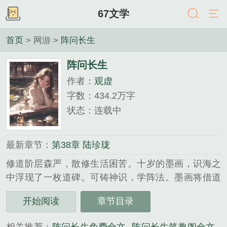
67文学
首页
> 网游 >
阵问长生
阵问长生
作者：
观虚
字数：434.2万字
状态：连载中
最新章节：
第38章 陆珍珑
修道阶层森严，散修生活困苦。十岁的墨画，识海之
中浮现了一枚道碑。可铸神识，学阵法。墨画将借道
碑，铸就无上神识，参悟诸天阵法，问鼎长生大道。
开始阅读
章节目录
既…...
《阵问长生》是观虚精心创作的网游类小说。