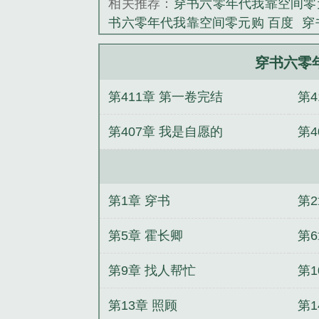
相关推荐：
穿书六零年代我靠空间零元
书六零年代我靠空间零元购 百度
穿
开四季香
穿书六零年代我靠空间零
空间零元购最新免费章节
穿书六零
穿书六零
费阅读
穿越六零我的空间
穿书六零
第411章 第一卷完结
第
零年代我靠空间零元购女主跟谁
穿
代我靠空间零元购李欣然
穿书六零
担
第407章 我是自愿的
第
书六零年代我靠空间零元购txt
穿书
开四季香
子
第1章 穿书
第
第5章 霍长卿
第
第9章 找人帮忙
第1
第13章 照顾
第