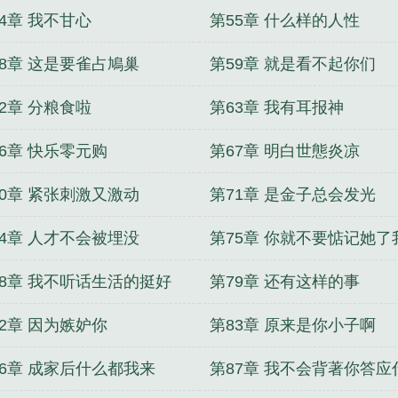
4章 我不甘心
第55章 什么样的人性
58章 这是要雀占鳩巢
第59章 就是看不起你们
2章 分粮食啦
第63章 我有耳报神
66章 快乐零元购
第67章 明白世態炎凉
70章 紧张刺激又激动
第71章 是金子总会发光
74章 人才不会被埋没
第75章 你就不要惦记她了
78章 我不听话生活的挺好
第79章 还有这样的事
82章 因为嫉妒你
第83章 原来是你小子啊
86章 成家后什么都我来
第87章 我不会背著你答应