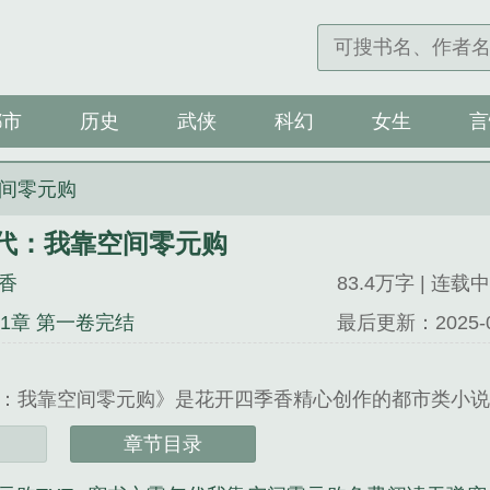
都市
历史
武侠
科幻
女生
言
间零元购
代：我靠空间零元购
香
83.4万字 | 连载中
11章 第一卷完结
最后更新：2025-09-
：我靠空间零元购》是花开四季香精心创作的都市类小
章节目录