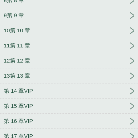
8第 8 章
9第 9 章
10第 10 章
11第 11 章
12第 12 章
13第 13 章
第 14 章VIP
第 15 章VIP
第 16 章VIP
第 17 章VIP