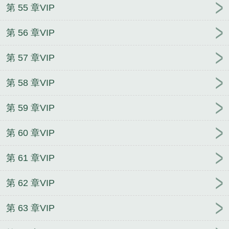
第 55 章VIP
第 56 章VIP
第 57 章VIP
第 58 章VIP
第 59 章VIP
第 60 章VIP
第 61 章VIP
第 62 章VIP
第 63 章VIP