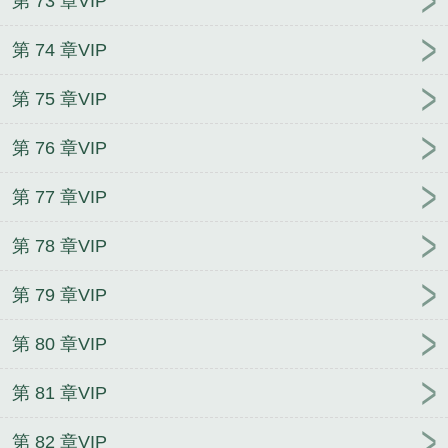
第 73 章VIP
第 74 章VIP
第 75 章VIP
第 76 章VIP
第 77 章VIP
第 78 章VIP
第 79 章VIP
第 80 章VIP
第 81 章VIP
第 82 章VIP