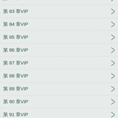
第 83 章VIP
第 84 章VIP
第 85 章VIP
第 86 章VIP
第 87 章VIP
第 88 章VIP
第 89 章VIP
第 90 章VIP
第 91 章VIP