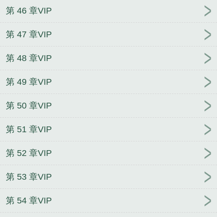
第 46 章VIP
第 47 章VIP
第 48 章VIP
第 49 章VIP
第 50 章VIP
第 51 章VIP
第 52 章VIP
第 53 章VIP
第 54 章VIP