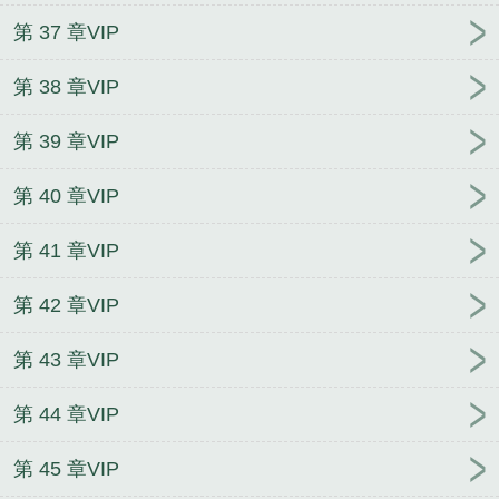
第 37 章VIP
第 38 章VIP
第 39 章VIP
第 40 章VIP
第 41 章VIP
第 42 章VIP
第 43 章VIP
第 44 章VIP
第 45 章VIP