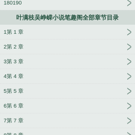
180190
叶满枝吴峥嵘小说笔趣阁全部章节目录
1第 1 章
2第 2 章
3第 3 章
4第 4 章
5第 5 章
6第 6 章
7第 7 章