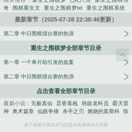
相关推荐：
重生之围棋梦 七死八活
重生之围棋传
说。
奇
围棋重生文
重生之围棋梦txt
重生之围棋系统
重生之围棋梦百度百科
重生之围棋梦免费阅读
重生
最新章节（2025-07-28 22:38:46更新）
之围棋梦笔趣阁
重生之围棋梦女主是谁
重生之围棋
风云
重生之围棋梦TXT
重生之围棋梦最新章节
重
第二章 中日围棋擂台赛的热浪
生之围棋梦txt精校版
重生之围棋梦评价
重生之围棋
重生之围棋梦全部章节目录
梦作者
重生围棋少年
重生之围棋梦 贴吧
重生之围
棋梦起点
重生之围棋梦(七死八活)顶点
重生之围棋
第一章 一个单片劫引发的血案
梦精校
重生之围棋梦百科
重生之围棋梦(七死八活)
笔趣阁
重生之围棋梦全文免费阅读
重生之围棋梦
第二章 中日围棋擂台赛的热浪
TXT百度
重生围棋类排行
重生之围棋梦 座子
点击查看全部章节目录
最新小说：
无极真仙
昙香客栈
韩娱老科员
霸天雷
神
奥术篇章
仙路争锋
杀手之刃
燃烧的莫斯科
惊
天武祖
原来我才是偏执学神的白月光
神国永恒
素
基于搜索引擎技术为您提供免费阅读无弹窗
心问仙
失忆萌妻：误惹洁癖总裁
蝴蝶骨
穿成长公