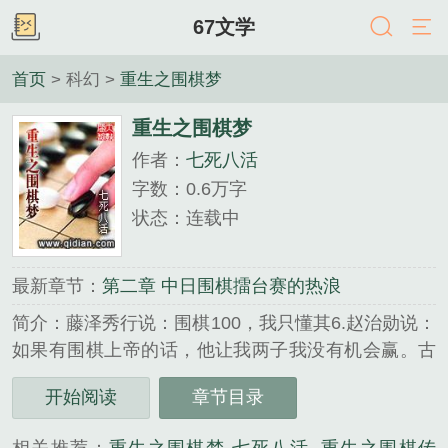
67文学
首页
> 科幻 >
重生之围棋梦
重生之围棋梦
作者：
七死八活
字数：0.6万字
状态：连载中
最新章节：
第二章 中日围棋擂台赛的热浪
简介：藤泽秀行说：围棋100，我只懂其6.赵治勋说：
如果有围棋上帝的话，他让我两子我没有机会赢。古
往今来，围棋水平离围棋上帝最接近的是谁？是中国
开始阅读
章节目录
古代三棋圣黄，范......
《重生之围棋梦》是七死八活精心创作的科幻类小