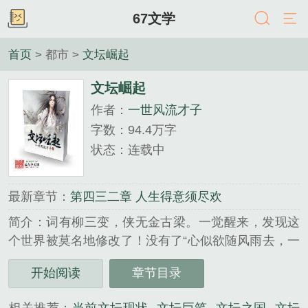
67文学
首页
> 都市 >
文坛崛起
文坛崛起
作者：
一世风流才子
字数：94.4万字
状态：连载中
最新章节：
第四三二章 人生得意须尽欢
简介：词有柳三变，侠无金古梁。一觉醒来，发现这
个世界被莫名地修改了！没有了“心似欲随风雨去，一
夜青丝变白头”的《白发魔女传》：没有了“小李飞刀
开始阅读
章节目录
非绝响，人间又见楚留香”的浪子传说：更没有“飞雪
连天射白鹿，笑书神侠倚碧鸳”铸造的传奇：还记得那