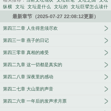
相关推荐：
当前文坛现状
文坛巨笔
文坛之国
文坛
当年的灵儿吗？——《仙剑奇侠传》还记得当年......
纵横
文坛
文坛是什么
文坛的
文坛巨擘怎么读什
《文坛崛起》是一世风流才子精心创作的都市类小
么意思
文坛主流
文坛什么意思啊
文坛巨星是什么
说。
最新章节（2025-07-27 22:08:12更新）
意思
文坛崛起免费全文阅读
文坛崛起txt校正
文坛
啥意思
文坛是什么意思
文坛历史
文坛崛起有多少
第四三二章 人生得意须尽欢
女主角
文坛崛起(叶晨)
文坛巨什么
文坛崛起女主
重生文坛崛起
文坛重镇
文坛是啥意思
文坛崛起
第四三一章 燕子的日记
txt
文坛又叫什么
文坛现状
文坛崛起起点
文坛巨
第四三零章 真相的难受
作
文坛崛起笔趣
文坛陨落
文坛崛起 一世风流才
子
文学崛起
文坛巨擘是谁
文坛什么
文坛崛起 第2
第四二九章 这一切都是真实的
章
文坛没落
文坛是什么意思?
文坛崛起TXT
文坛
崛起笔趣阁
文坛是个屁
文坛的衰落
文坛衰落
文
第四二八章 深夜里的感动
坛缔造者笔趣阁
文坛巨擘
第四二七章 大山里的声音
第四二六章 一年后的发声求月票