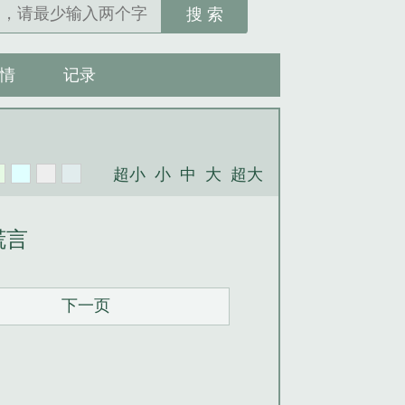
搜 索
情
记录
超小
小
中
大
超大
谎言
下一页