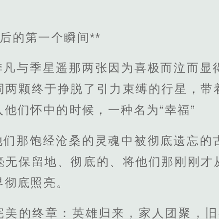
之后的第一个瞬间**
季凡与季星遥那两张因为喜极而泣而显
同两颗终于挣脱了引力束缚的行星，带
他们怀中的时候，一种名为“幸福”
他们那饱经沧桑的灵魂中被彻底遗忘的
毫无保留地、彻底的、将他们那刚刚才
界彻底照亮。
完美的终章：英雄归来，家人团聚，旧