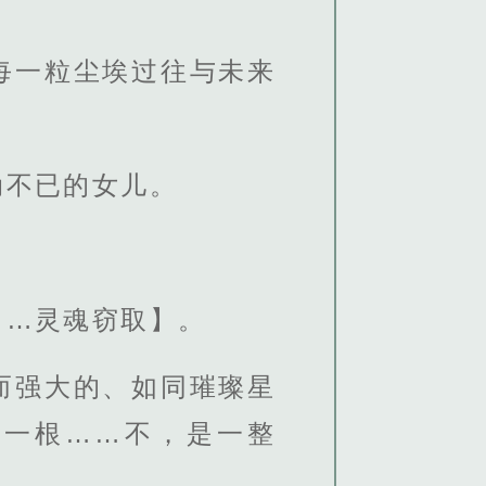
每一粒尘埃过往与未来
动不已的女儿。
……灵魂窃取】。
而强大的、如同璀璨星
被一根……不，是一整