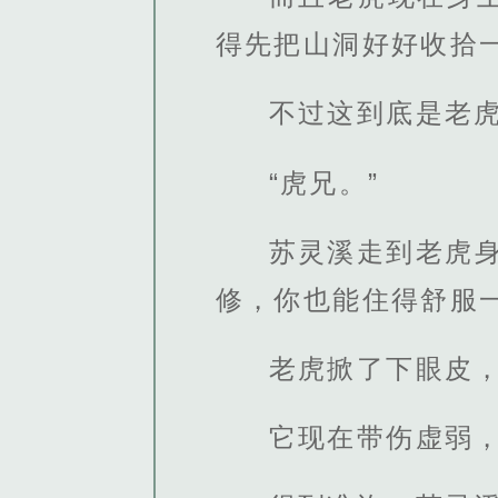
得先把山洞好好收拾
不过这到底是老
“虎兄。”
苏灵溪走到老虎
修，你也能住得舒服
老虎掀了下眼皮
它现在带伤虚弱