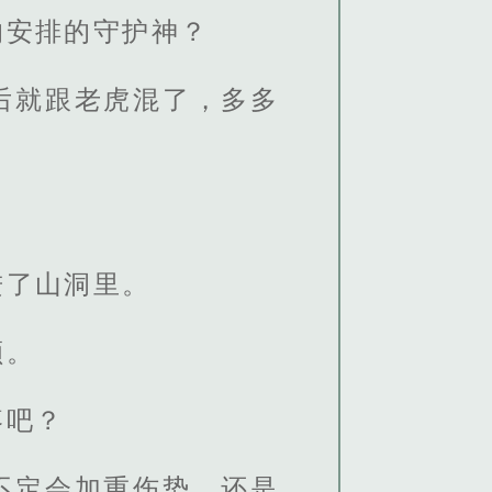
的安排的守护神？
后就跟老虎混了，多多
进了山洞里。
额。
疼吧？
不定会加重伤势，还是