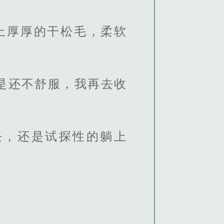
上厚厚的干松毛，柔软
是还不舒服，我再去收
任，还是试探性的躺上