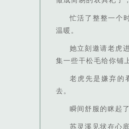
忙活了整整一个
温暖。
她立刻邀请老虎
集一些干松毛给你铺上
老虎先是嫌弃的
去。
瞬间舒服的眯起了
苏灵溪见状在心