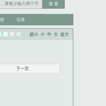
搜 索
情
记录
超小
小
中
大
超大
下一页