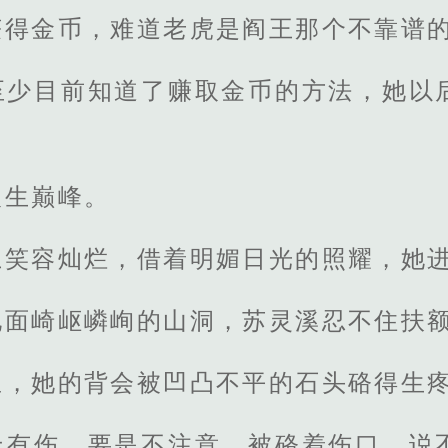
获得金币，难道老虎是阎王那个不靠谱
至少目前知道了赚取金币的方法，她以
人生巅峰。
上笑容灿烂，借着明媚日光的照耀，她
地面崎岖嶙峋的山洞，苏灵溪忍不住扶
里，她的背会被凹凸不平的石头硌得生
上有伤，要是不注意，被硌着伤口，说