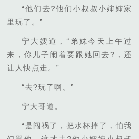
“他们去?他们小叔叔小婶婶家
里玩了。”
宁大嫂道，“弟妹今天上午过
来，你儿子闹着要跟她回去?，还
让人快点走。”
“去?玩了啊。”
宁大哥道。
“是闯祸了，把水杯摔了，怕我
们骂他，这才去?他小婶婶小叔叔