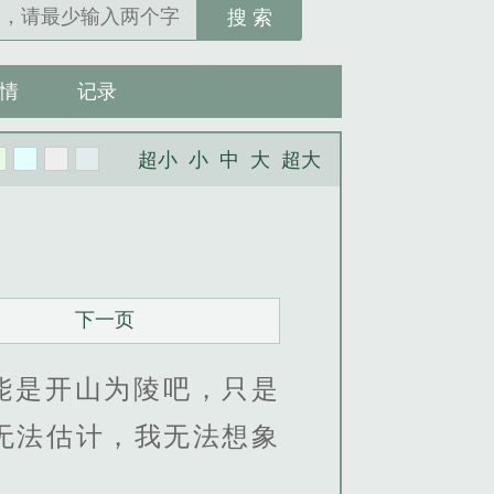
搜 索
情
记录
超小
小
中
大
超大
下一页
能是开山为陵吧，只是
无法估计，我无法想象
。