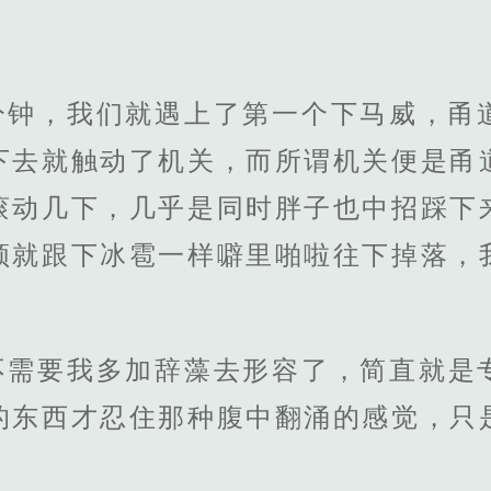
分钟，我们就遇上了第一个下马威，甬
下去就触动了机关，而所谓机关便是甬
滚动几下，几乎是同时胖子也中招踩下
颅就跟下冰雹一样噼里啪啦往下掉落，
不需要我多加辞藻去形容了，简直就是
的东西才忍住那种腹中翻涌的感觉，只
。