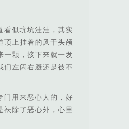
道看似坑坑洼洼，其实
道顶上挂着的风干头颅
来一颗，接下来就一发
我们左闪右避还是被不
专门用来恶心人的，好
是祛除了恶心外，心里