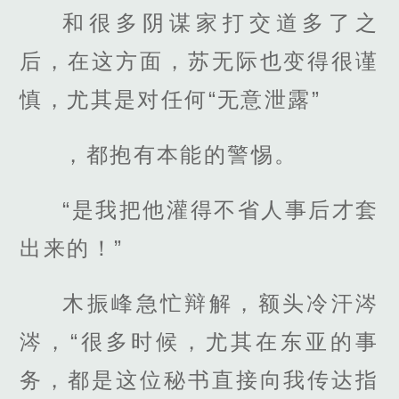
和很多阴谋家打交道多了之
后，在这方面，苏无际也变得很谨
慎，尤其是对任何“无意泄露”
，都抱有本能的警惕。
“是我把他灌得不省人事后才套
出来的！”
木振峰急忙辩解，额头冷汗涔
涔，“很多时候，尤其在东亚的事
务，都是这位秘书直接向我传达指