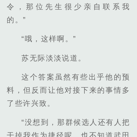
令，那位先生很少亲自联系我
的。”
“哦，这样啊。”
苏无际淡淡说道。
这个答案虽然有些出乎他的预
料，但反而让他对接下来的事情多
了些许兴致。
“没想到，那群候选人还有人把
干掉我作为捷径呢，也不知道武田