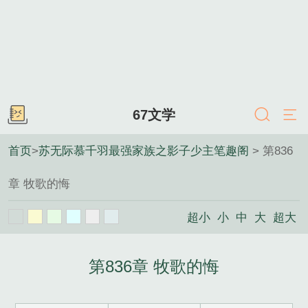
67文学
首页
>
苏无际慕千羽最强家族之影子少主笔趣阁
> 第836
章 牧歌的悔
超小
小
中
大
超大
第836章 牧歌的悔