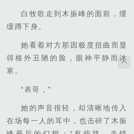
白牧歌走到木振峰的面前，缓
缓蹲下身。
她看着对方那因极度扭曲而显
得格外丑陋的脸，眼神平静而冰
寒。
“表哥，”
她的声音很轻，却清晰地传入
在场每一人的耳中，也击碎了木振
峰最后的幻想：“有些路，走错